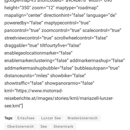
[google-map-v3 shortcodeid=“a9c4be78″ width=“690″
height=“350″ zoom=“12″ maptype=“roadmap“
mapalign=“center“ directionhint=“false“ language=“de“
poweredby=“false“ maptypecontrol=“true“
pancontrol=“true“ zoomcontrol=“true“ scalecontrol=“true“
streetviewcontrol=“true“ scrollwheelcontrol=“false“
draggable=“true“ tiltfourtyfive=“false“
enablegeolocationmarker=“false“
enablemarkerclustering=“false“ addmarkermashup=“false“
addmarkermashupbubble=“false“ bubbleautopan=“true“
distanceunits=“miles“ showbike=“false“
showtraffic=“false“ showpanoramio=“false“
kml=“
https://www.motorrad-
reiseberichte.at/images/stories/kml/mariazell-lunzer-
see.kml“
]
Tags:
Erlaufsee
Lunzer See
Niederösterreich
Oberösterreich
See
Steiermark