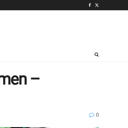
mmen –
0