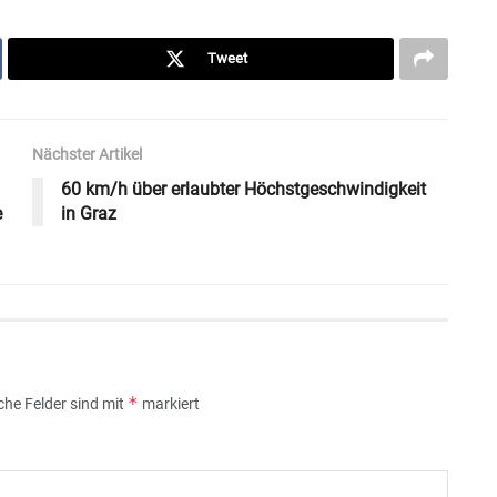
Tweet
Nächster Artikel
60 km/h über erlaubter Höchstgeschwindigkeit
e
in Graz
*
iche Felder sind mit
markiert