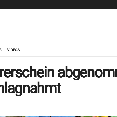
S
VIDEOS
ührerschein abgeno
hlagnahmt