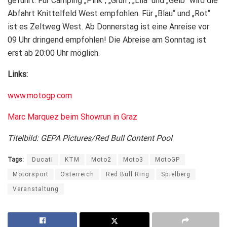
geführt. Für Camping „Pink“, „Grün“, „Lila“ und „Gelb“ wird die
Abfahrt Knittelfeld West empfohlen. Für „Blau“ und „Rot“
ist es Zeltweg West. Ab Donnerstag ist eine Anreise vor
09 Uhr dringend empfohlen! Die Abreise am Sonntag ist
erst ab 20:00 Uhr möglich.
Links:
www.motogp.com
Marc Marquez beim Showrun in Graz
Titelbild: GEPA Pictures/Red Bull Content Pool
Tags:
Ducati
KTM
Moto2
Moto3
MotoGP
Motorsport
Österreich
Red Bull Ring
Spielberg
Veranstaltung