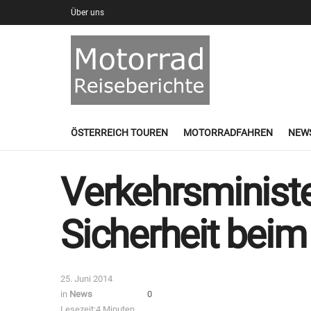
Über uns
ÖSTERREICH TOUREN
MOTORRADFAHREN
NEW
Verkehrsminist
Sicherheit beim
25. Juni 2014
in
News
0
Lesezeit:4 Minuten