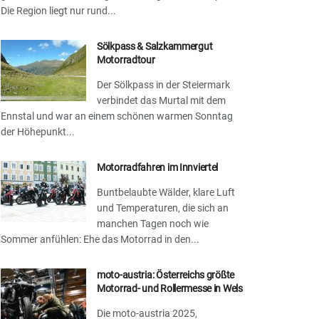
Die Region liegt nur rund...
Sölkpass & Salzkammergut
Motorradtour
Der Sölkpass in der Steiermark
verbindet das Murtal mit dem
Ennstal und war an einem schönen warmen Sonntag
der Höhepunkt...
Motorradfahren im Innviertel
Buntbelaubte Wälder, klare Luft
und Temperaturen, die sich an
manchen Tagen noch wie
Sommer anfühlen: Ehe das Motorrad in den...
moto-austria: Österreichs größte
Motorrad- und Rollermesse in Wels
Die moto-austria 2025,