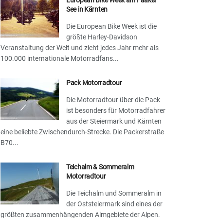
European Bike Week am Faaker
See in Kärnten
Die European Bike Week ist die
größte Harley-Davidson
Veranstaltung der Welt und zieht jedes Jahr mehr als
100.000 internationale Motorradfans...
Pack Motorradtour
Die Motorradtour über die Pack
ist besonders für Motorradfahrer
aus der Steiermark und Kärnten
eine beliebte Zwischendurch-Strecke. Die Packerstraße
B70...
Teichalm & Sommeralm
Motorradtour
Die Teichalm und Sommeralm in
der Oststeiermark sind eines der
größten zusammenhängenden Almgebiete der Alpen.